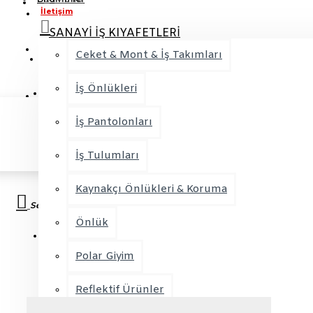
İletişim
SANAYİ İŞ KIYAFETLERİ
Favorilerim
Ceket & Mont & İş Takımları
Üye Girişi
İş Önlükleri
Kayıt Ol
Hesabım
İş Pantolonları
Sipariş Takibi
İş Tulumları
Kaynakçı Önlükleri & Koruma
Sepetim
Önlük
Alışveriş sepetiniz boş!
Polar Giyim
Reflektif Ürünler