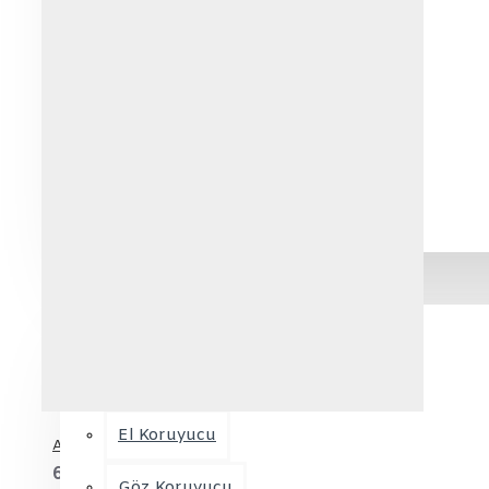
Şapka & Bere & Boğazlık
Sweatshirt
T-Shirt
Termal
Yelek
İŞ GÜVENLİK EKİPMANLARI
Ayak Koruyucular
Baş Koruyucu
El Koruyucu
Açık Gri Fermuarlı Polar Ceket
689,90TL
Göz Koruyucu