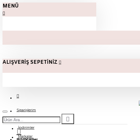
MENÜ
ALIŞVERIŞ SEPETINIZ
Siparişlerim
Cüzdanım
İndirimler
Markalar
Menu
Bildirimler