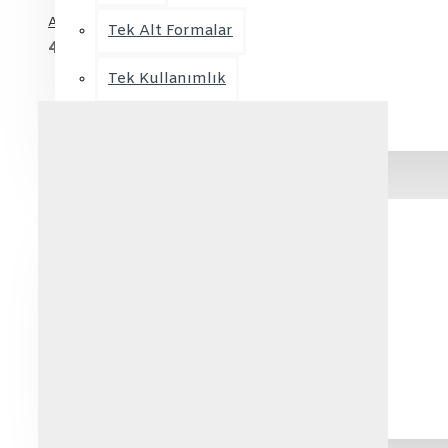
Alpaka Önlük Beyaz
Tek Alt Formalar
489,90TL
Tek Kullanımlık
Tek Üst Formalar
KAFE & RESTAURANT GİYİM
Aşçı Ceketleri
Aşçı Takımları
Barista Önlük
Şef Pantolon
Temizlik Personeli Takımları