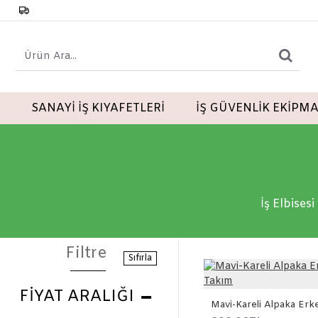
SANAYİ İŞ KIYAFETLERİ
İŞ GÜVENLİK EKİPM
İş Elbises
Filtre
Sıfırla
FIYAT ARALIĞI
Mavi-Kareli Alpaka Erk