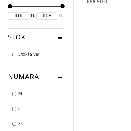
899,90TL
TL
TL
STOK
Stokta Var
NUMARA
M
L
XL