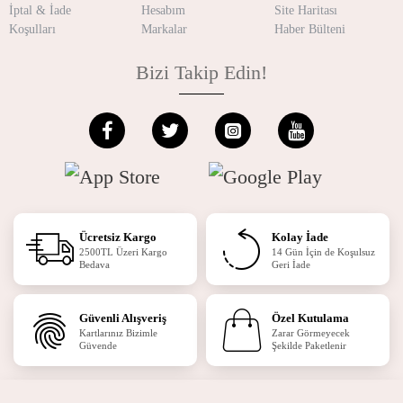
İptal & İade
Hesabım
Site Haritası
Koşulları
Markalar
Haber Bülteni
Bizi Takip Edin!
Ücretsiz Kargo
Kolay İade
2500TL Üzeri Kargo
14 Gün İçin de Koşulsuz
Bedava
Geri İade
Güvenli Alışveriş
Özel Kutulama
Kartlarınız Bizimle
Zarar Görmeyecek
Güvende
Şekilde Paketlenir