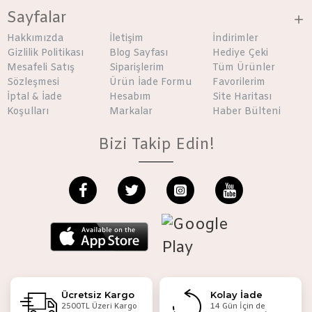
Sayfalar
Hakkımızda
İletişim
İndirimler
Gizlilik Politikası
Blog Sayfası
Hediye Çeki
Mesafeli Satış
Siparişlerim
Tüm Ürünler
Sözleşmesi
Ürün İade Formu
Favorilerim
İptal & İade
Hesabım
Site Haritası
Koşulları
Markalar
Haber Bülteni
Bizi Takip Edin!
Ücretsiz Kargo
Kolay İade
2500TL Üzeri Kargo
14 Gün İçin de