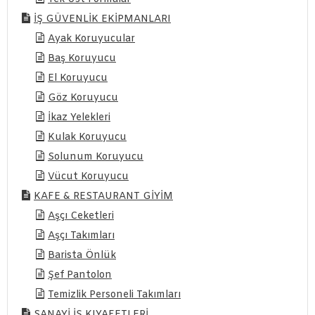
İŞ GÜVENLİK EKİPMANLARI
Ayak Koruyucular
Baş Koruyucu
El Koruyucu
Göz Koruyucu
İkaz Yelekleri
Kulak Koruyucu
Solunum Koruyucu
Vücut Koruyucu
KAFE & RESTAURANT GİYİM
Aşçı Ceketleri
Aşçı Takımları
Barista Önlük
Şef Pantolon
Temizlik Personeli Takımları
SANAYİ İŞ KIYAFETLERİ