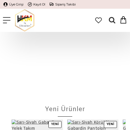
Üye Girişi
Kayıt Ol
Sipariş Takibi
Yeni Ürünler
YENI
YENI