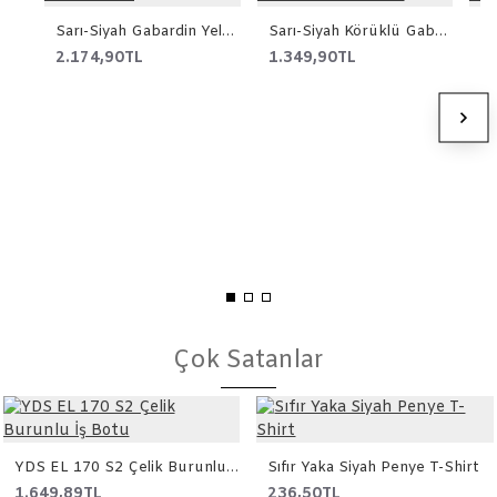
Sarı-Siyah Gabardin Yelek Takım
Sarı-Siyah Körüklü Gabardin Pantolon
2.174,90TL
1.349,90TL
1
Çok Satanlar
YDS EL 170 S2 Çelik Burunlu İş Botu
Sıfır Yaka Siyah Penye T-Shirt
1.649,89TL
236,50TL