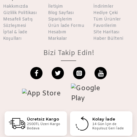
Hakkımızda
İletişim
İndirimler
Gizlilik Politikası
Blog Sayfası
Hediye Çeki
Mesafeli Satış
Siparişlerim
Tüm Ürünler
Sözleşmesi
Ürün İade Formu
Favorilerim
İptal & İade
Hesabım
Site Haritası
Koşulları
Markalar
Haber Bülteni
Bizi Takip Edin!
Ücretsiz Kargo
Kolay İade
2500TL Üzeri Kargo
14 Gün İçin de
Bedava
Koşulsuz Geri İade